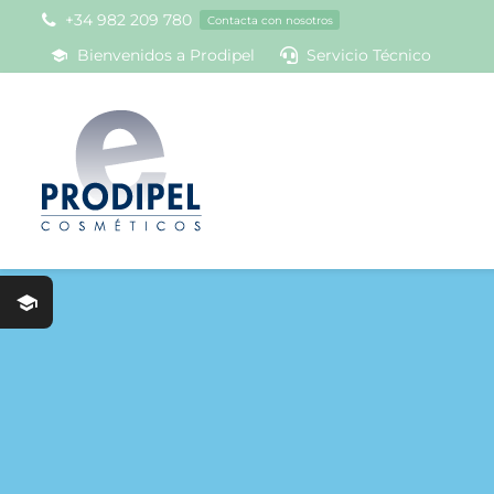
Skip
+34 982 209 780
Contacta con nosotros
to
Bienvenidos a Prodipel
Servicio Técnico
content
Prodipel
Crioterap
Aparatol
Product