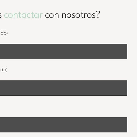
s
contactar
con nosotros?
ido)
ido)