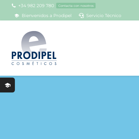
Skip
+34 982 209 780
Contacta con nosotros
to
Bienvenidos a Prodipel
Servicio Técnico
content
Prodipel
Crioterap
Aparatol
Product